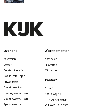
Over ons
Abonnementen
Adverteren
Abonneren
Colofon
Nieuwsbrief
Cookie informatie
Mijn account
Cookie Instellingen
Contact
Privacy beleid
Disclaimer/vrijwaring
Redactie
Leveringsvoorwaarden
Spaklerweg 53
Gebruiksvoorwaarden
1114 AE Amsterdam
Spelvoorwaarden
+31 (0)20 – 210 5300