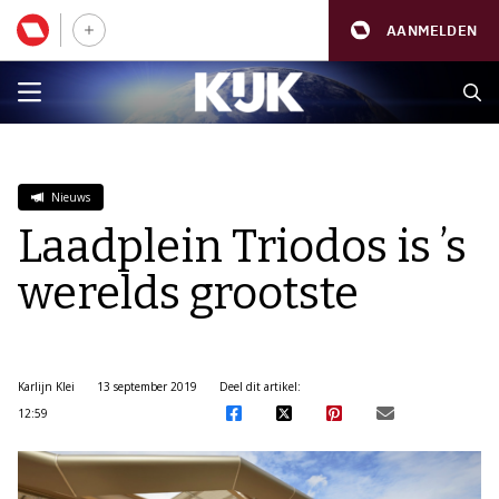
AANMELDEN
Nieuws
Laadplein Triodos is ’s
werelds grootste
Karlijn Klei
13 september 2019
Deel dit artikel:
12:59