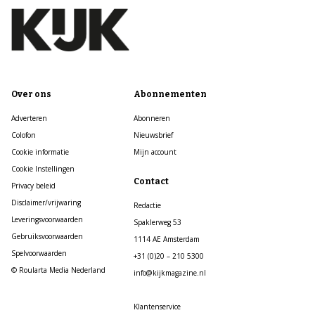
Over ons
Abonnementen
Adverteren
Abonneren
Colofon
Nieuwsbrief
Cookie informatie
Mijn account
Cookie Instellingen
Contact
Privacy beleid
Disclaimer/vrijwaring
Redactie
Leveringsvoorwaarden
Spaklerweg 53
Gebruiksvoorwaarden
1114 AE Amsterdam
Spelvoorwaarden
+31 (0)20 – 210 5300
© Roularta Media Nederland
info@kijkmagazine.nl
Klantenservice