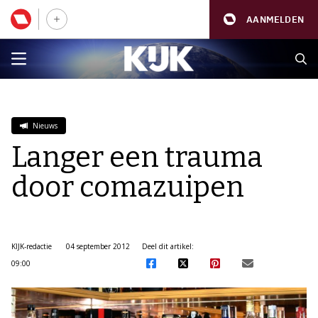
AANMELDEN
Nieuws
Langer een trauma
door comazuipen
KIJK-redactie
04 september 2012
Deel dit artikel:
09:00