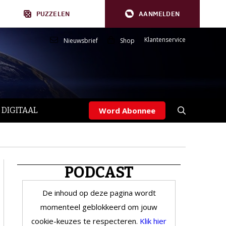
PUZZELEN
AANMELDEN
Klantenservice
Nieuwsbrief
Shop
 DIGITAAL
Word Abonnee
PODCAST
De inhoud op deze pagina wordt
momenteel geblokkeerd om jouw
cookie-keuzes te respecteren.
Klik hier