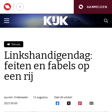
AANMELDEN
Nieuws
Linkshandigendag:
feiten en fabels op
een rij
Laurien Onderwater
12 augustus
Deel dit artikel:
2023 09:00