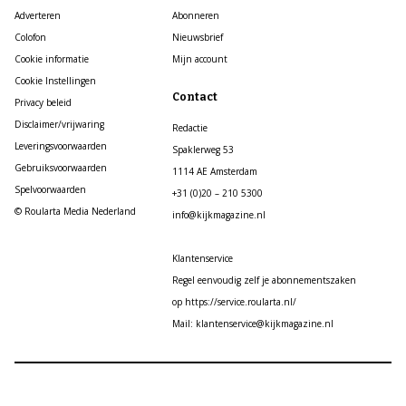
Adverteren
Abonneren
Colofon
Nieuwsbrief
Cookie informatie
Mijn account
Cookie Instellingen
Contact
Privacy beleid
Disclaimer/vrijwaring
Redactie
Leveringsvoorwaarden
Spaklerweg 53
Gebruiksvoorwaarden
1114 AE Amsterdam
Spelvoorwaarden
+31 (0)20 – 210 5300
© Roularta Media Nederland
info@kijkmagazine.nl
Klantenservice
Regel eenvoudig zelf je abonnementszaken
op https://service.roularta.nl/
Mail: klantenservice@kijkmagazine.nl