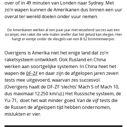
over of in 49 minuten van Londen naar Sydney. Met
zo’n wapen kunnen de Amerikanen dus binnen een uur
overal ter wereld doelen onder vuur nemen.
De Amerikanen werken al een paar jaar met wisselend succes aan een
scramjet, een raket die vele malen sneller dan het geluid kan vliegen. Hier
hangt er eentje onder de vleugels van een B-52 bommenwerper.
Overigens is Amerika niet het enige land dat zo’n
raketsysteem ontwikkelt. Ook Rusland en China
werken aan soortgelijke systemen. In China heet het
wapen de
en daar zijn de afgelopen jaren zeven
DF-ZF
tests mee uitgevoerd, waarvan zes succesvol.
(Overigens haalt de DF-ZF ‘slechts’ Mach 5 of Mach 10,
dus maximaal 12.250 km/u).) Het Russische systeem, de
Yu-71, doet het wat minder goed. Van de vijf tests die
de Russen de afgelopen tijd hebben ondernomen,
mislukten er vier.