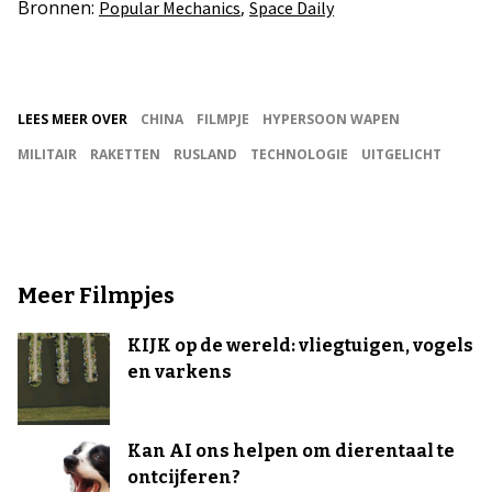
Bronnen:
,
Popular Mechanics
Space Daily
LEES MEER OVER
CHINA
FILMPJE
HYPERSOON WAPEN
MILITAIR
RAKETTEN
RUSLAND
TECHNOLOGIE
UITGELICHT
Meer Filmpjes
KIJK op de wereld: vliegtuigen, vogels
en varkens
Kan AI ons helpen om dierentaal te
ontcijferen?