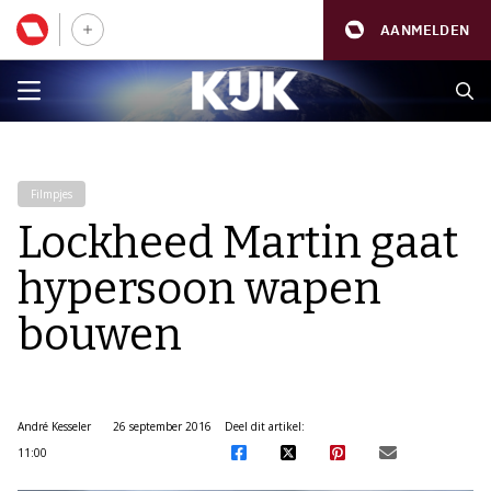
AANMELDEN
Filmpjes
Lockheed Martin gaat
hypersoon wapen
bouwen
André Kesseler
26 september 2016
Deel dit artikel:
11:00