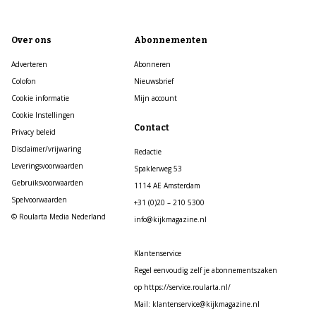
Over ons
Abonnementen
Adverteren
Abonneren
Colofon
Nieuwsbrief
Cookie informatie
Mijn account
Cookie Instellingen
Contact
Privacy beleid
Disclaimer/vrijwaring
Redactie
Leveringsvoorwaarden
Spaklerweg 53
Gebruiksvoorwaarden
1114 AE Amsterdam
Spelvoorwaarden
+31 (0)20 – 210 5300
© Roularta Media Nederland
info@kijkmagazine.nl
Klantenservice
Regel eenvoudig zelf je abonnementszaken
op https://service.roularta.nl/
Mail: klantenservice@kijkmagazine.nl