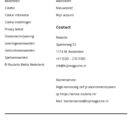
Adverteren
Abonneren
Colofon
Nieuwsbrief
Cookie informatie
Mijn account
Cookie Instellingen
Contact
Privacy beleid
Disclaimer/vrijwaring
Redactie
Leveringsvoorwaarden
Spaklerweg 53
Gebruiksvoorwaarden
1114 AE Amsterdam
Spelvoorwaarden
+31 (0)20 – 210 5300
© Roularta Media Nederland
info@kijkmagazine.nl
Klantenservice
Regel eenvoudig zelf je abonnementszaken
op https://service.roularta.nl/
Mail: klantenservice@kijkmagazine.nl