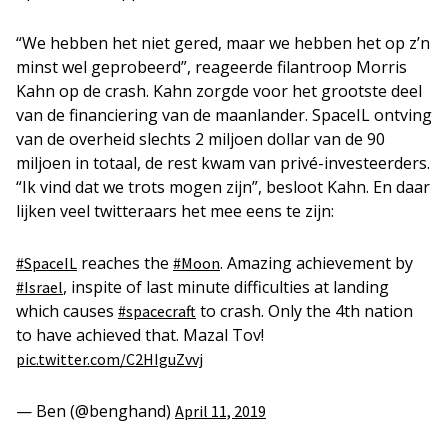
“We hebben het niet gered, maar we hebben het op z’n
minst wel geprobeerd”, reageerde filantroop Morris
Kahn op de crash. Kahn zorgde voor het grootste deel
van de financiering van de maanlander. SpaceIL ontving
van de overheid slechts 2 miljoen dollar van de 90
miljoen in totaal, de rest kwam van privé-investeerders.
“Ik vind dat we trots mogen zijn”, besloot Kahn. En daar
lijken veel twitteraars het mee eens te zijn:
reaches the
. Amazing achievement by
#SpaceIL
#Moon
, inspite of last minute difficulties at landing
#Israel
which causes
to crash. Only the 4th nation
#spacecraft
to have achieved that. Mazal Tov!
pic.twitter.com/C2HIguZvvj
— Ben (@benghand)
April 11, 2019