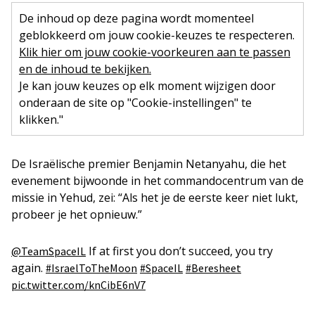
De inhoud op deze pagina wordt momenteel
geblokkeerd om jouw cookie-keuzes te respecteren.
Klik hier om jouw cookie-voorkeuren aan te passen
en de inhoud te bekijken.
Je kan jouw keuzes op elk moment wijzigen door
onderaan de site op "Cookie-instellingen" te
klikken."
De Israëlische premier Benjamin Netanyahu, die het
evenement bijwoonde in het commandocentrum van de
missie in Yehud, zei: “Als het je de eerste keer niet lukt,
probeer je het opnieuw.”
If at first you don’t succeed, you try
@TeamSpaceIL
again.
#IsraelToTheMoon
#SpaceIL
#Beresheet
pic.twitter.com/knCibE6nV7