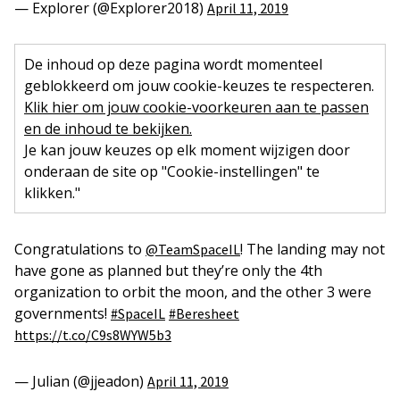
— Explorer (@Explorer2018)
April 11, 2019
De inhoud op deze pagina wordt momenteel
geblokkeerd om jouw cookie-keuzes te respecteren.
Klik hier om jouw cookie-voorkeuren aan te passen
en de inhoud te bekijken.
Je kan jouw keuzes op elk moment wijzigen door
onderaan de site op "Cookie-instellingen" te
klikken."
Congratulations to
! The landing may not
@TeamSpaceIL
have gone as planned but they’re only the 4th
organization to orbit the moon, and the other 3 were
governments!
#SpaceIL
#Beresheet
https://t.co/C9s8WYW5b3
— Julian (@jjeadon)
April 11, 2019