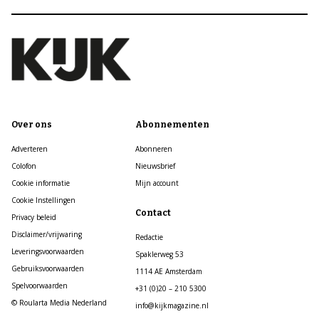
Over ons
Abonnementen
Adverteren
Abonneren
Colofon
Nieuwsbrief
Cookie informatie
Mijn account
Cookie Instellingen
Contact
Privacy beleid
Disclaimer/vrijwaring
Redactie
Leveringsvoorwaarden
Spaklerweg 53
Gebruiksvoorwaarden
1114 AE Amsterdam
Spelvoorwaarden
+31 (0)20 – 210 5300
© Roularta Media Nederland
info@kijkmagazine.nl