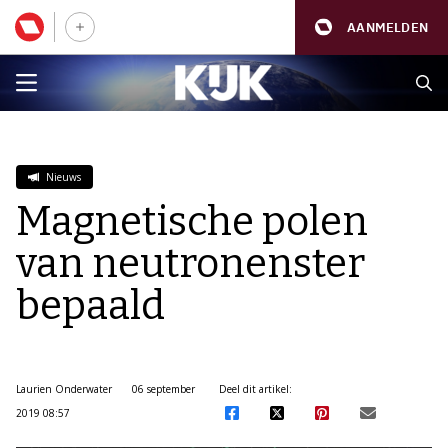
AANMELDEN
Nieuws
Magnetische polen
van neutronenster
bepaald
Laurien Onderwater
06 september
Deel dit artikel:
2019 08:57