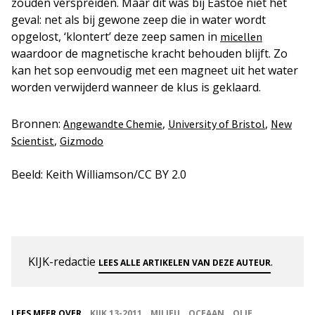
zouden verspreiden. Maar dit was bij Eastoe niet het
geval: net als bij gewone zeep die in water wordt
opgelost, ‘klontert’ deze zeep samen in
micellen
waardoor de magnetische kracht behouden blijft. Zo
kan het sop eenvoudig met een magneet uit het water
worden verwijderd wanneer de klus is geklaard.
Bronnen:
,
,
Angewandte Chemie
University of Bristol
New
,
Scientist
Gizmodo
Beeld: Keith Williamson/CC BY 2.0
KIJK-redactie
.
LEES ALLE ARTIKELEN VAN DEZE AUTEUR
LEES MEER OVER
KIJK 13-2011
MILIEU
OCEAAN
OLIE