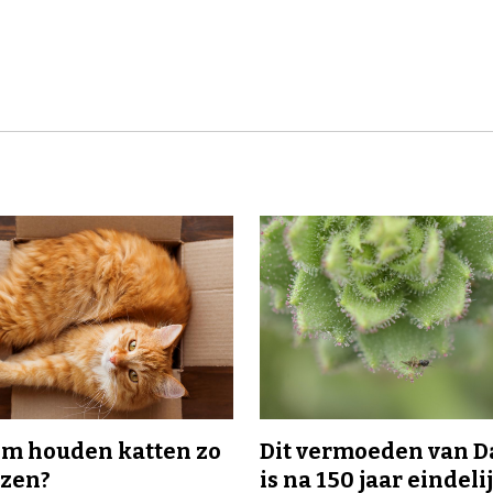
m houden katten zo
Dit vermoeden van 
ozen?
is na 150 jaar eindeli