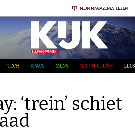
MIJN MAGAZINES LEZEN
TECH
SPACE
MENS
GESCHIEDENIS
LEES
 ‘trein’ schiet
raad