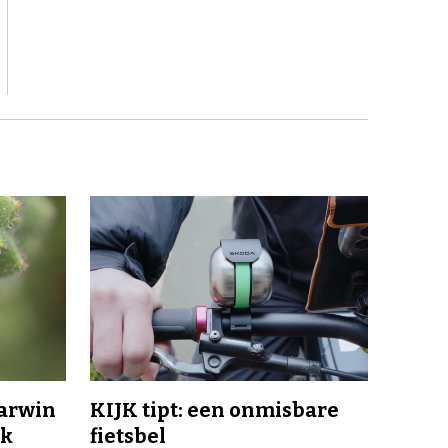
Darwin
KIJK tipt: een onmisbare
jk
fietsbel