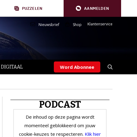
PUZZELEN
AANMELDEN
Klantenservice
Nieuwsbrief
Shop
 DIGITAAL
Word Abonnee
PODCAST
De inhoud op deze pagina wordt
momenteel geblokkeerd om jouw
cookie-keuzes te respecteren.
Klik hier