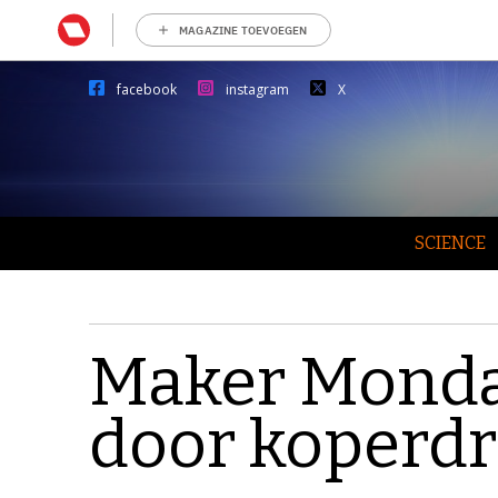
MAGAZINE TOEVOEGEN
facebook
instagram
X
SCIENCE
Maker Monday:
door koperd