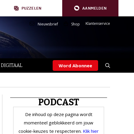
PUZZELEN
AANMELDEN
Klantenservice
Nieuwsbrief
Shop
 DIGITAAL
Word Abonnee
PODCAST
De inhoud op deze pagina wordt
momenteel geblokkeerd om jouw
cookie-keuzes te respecteren.
Klik hier