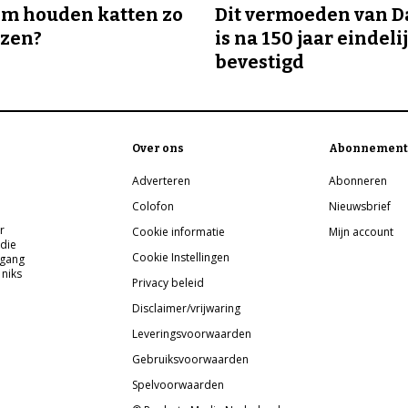
m houden katten zo
Dit vermoeden van 
ozen?
is na 150 jaar eindeli
bevestigd
Over ons
Abonnement
Adverteren
Abonneren
Colofon
Nieuwsbrief
r
Cookie informatie
Mijn account
 die
Cookie Instellingen
pgang
 niks
Privacy beleid
Disclaimer/vrijwaring
Leveringsvoorwaarden
Gebruiksvoorwaarden
Spelvoorwaarden