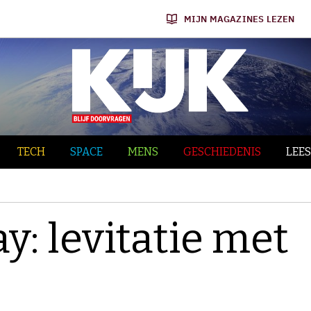
MIJN MAGAZINES LEZEN
TECH
SPACE
MENS
GESCHIEDENIS
LEES
: levitatie met