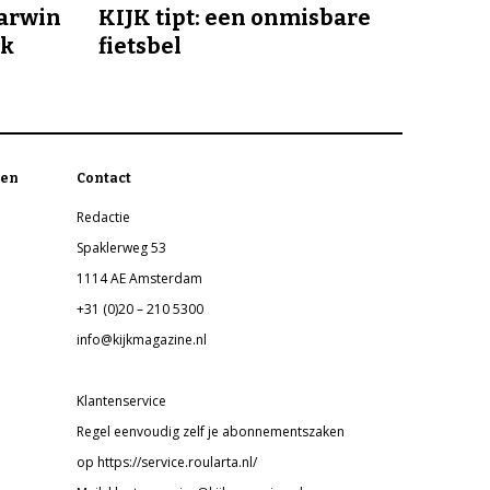
Darwin
KIJK tipt: een onmisbare
jk
fietsbel
en
Contact
Redactie
Spaklerweg 53
1114 AE Amsterdam
+31 (0)20 – 210 5300
info@kijkmagazine.nl
Klantenservice
Regel eenvoudig zelf je abonnementszaken
op https://service.roularta.nl/