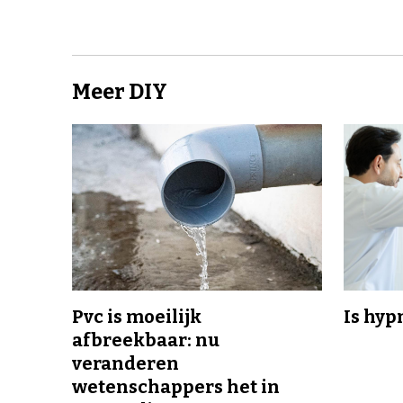
Meer DIY
Pvc is moeilijk
Is hyp
afbreekbaar: nu
veranderen
wetenschappers het in