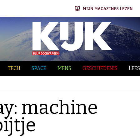
MIJN MAGAZINES LEZEN
TECH
SPACE
MENS
GESCHIEDENIS
LEES
y: machine
ijtje