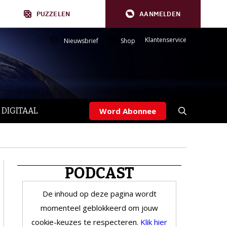
PUZZELEN
AANMELDEN
Klantenservice
Nieuwsbrief
Shop
 DIGITAAL
Word Abonnee
PODCAST
De inhoud op deze pagina wordt
momenteel geblokkeerd om jouw
cookie-keuzes te respecteren.
Klik hier