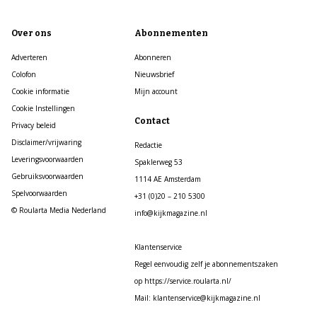
Over ons
Abonnementen
Adverteren
Abonneren
Colofon
Nieuwsbrief
Cookie informatie
Mijn account
Cookie Instellingen
Contact
Privacy beleid
Disclaimer/vrijwaring
Redactie
Leveringsvoorwaarden
Spaklerweg 53
Gebruiksvoorwaarden
1114 AE Amsterdam
Spelvoorwaarden
+31 (0)20 – 210 5300
© Roularta Media Nederland
info@kijkmagazine.nl
Klantenservice
Regel eenvoudig zelf je abonnementszaken
op https://service.roularta.nl/
Mail: klantenservice@kijkmagazine.nl