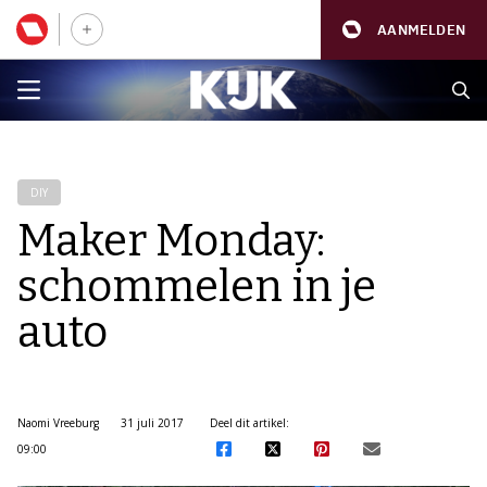
AANMELDEN
DIY
Maker Monday:
schommelen in je
auto
Naomi Vreeburg
31 juli 2017
Deel dit artikel:
09:00