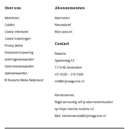
Over ons
Abonnementen
Adverteren
Abonneren
Colofon
Nieuwsbrief
Cookie informatie
Mijn account
Cookie Instellingen
Contact
Privacy beleid
Disclaimer/vrijwaring
Redactie
Leveringsvoorwaarden
Spaklerweg 53
Gebruiksvoorwaarden
1114 AE Amsterdam
Spelvoorwaarden
+31 (0)20 – 210 5300
© Roularta Media Nederland
info@kijkmagazine.nl
Klantenservice
Regel eenvoudig zelf je abonnementszaken
op https://service.roularta.nl/
Mail: klantenservice@kijkmagazine.nl