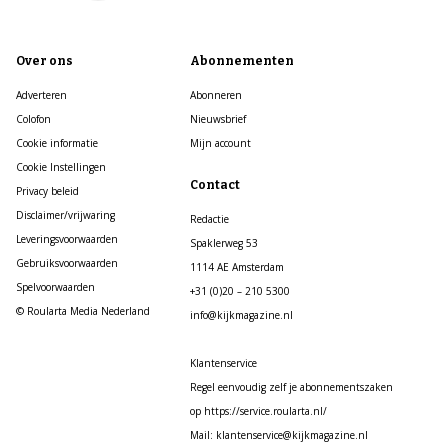
Over ons
Abonnementen
Adverteren
Abonneren
Colofon
Nieuwsbrief
Cookie informatie
Mijn account
Cookie Instellingen
Contact
Privacy beleid
Disclaimer/vrijwaring
Redactie
Leveringsvoorwaarden
Spaklerweg 53
Gebruiksvoorwaarden
1114 AE Amsterdam
Spelvoorwaarden
+31 (0)20 – 210 5300
© Roularta Media Nederland
info@kijkmagazine.nl
Klantenservice
Regel eenvoudig zelf je abonnementszaken
op https://service.roularta.nl/
Mail: klantenservice@kijkmagazine.nl