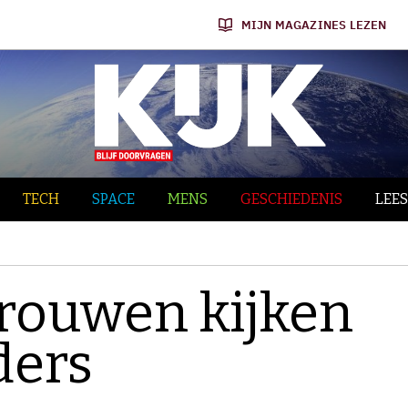
MIJN MAGAZINES LEZEN
TECH
SPACE
MENS
GESCHIEDENIS
LEES
rouwen kijken
nders