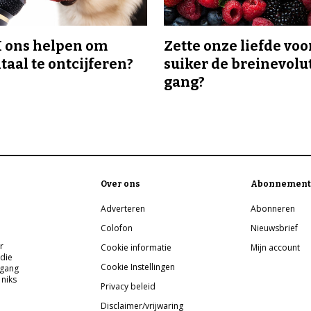
I ons helpen om
Zette onze liefde voo
taal te ontcijferen?
suiker de breinevolut
gang?
Over ons
Abonnement
Adverteren
Abonneren
Colofon
Nieuwsbrief
r
Cookie informatie
Mijn account
 die
Cookie Instellingen
pgang
 niks
Privacy beleid
Disclaimer/vrijwaring