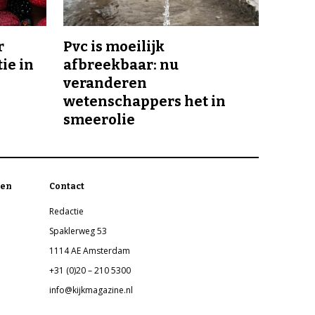
r
Pvc is moeilijk
ie in
afbreekbaar: nu
veranderen
wetenschappers het in
smeerolie
en
Contact
Redactie
Spaklerweg 53
1114 AE Amsterdam
+31 (0)20 – 210 5300
info@kijkmagazine.nl