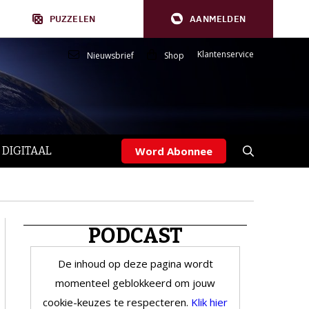
PUZZELEN
AANMELDEN
Klantenservice
Nieuwsbrief
Shop
 DIGITAAL
Word Abonnee
PODCAST
De inhoud op deze pagina wordt
momenteel geblokkeerd om jouw
cookie-keuzes te respecteren.
Klik hier