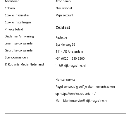
Adverteren
Abonneren
Colofon
Nieuwsbrief
Cookie informatie
Mijn account
Cookie Instellingen
Contact
Privacy beleid
Disclaimer/vrijwaring
Redactie
Leveringsvoorwaarden
Spaklerweg 53
Gebruiksvoorwaarden
1114 AE Amsterdam
Spelvoorwaarden
+31 (0)20 – 210 5300
© Roularta Media Nederland
info@kijkmagazine.nl
Klantenservice
Regel eenvoudig zelf je abonnementszaken
op https://service.roularta.nl/
Mail: klantenservice@kijkmagazine.nl