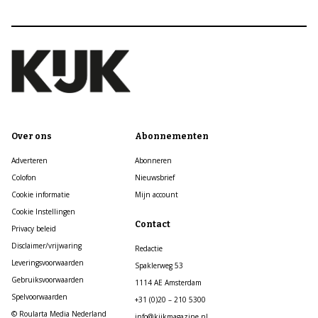
Over ons
Abonnementen
Adverteren
Abonneren
Colofon
Nieuwsbrief
Cookie informatie
Mijn account
Cookie Instellingen
Contact
Privacy beleid
Disclaimer/vrijwaring
Redactie
Leveringsvoorwaarden
Spaklerweg 53
Gebruiksvoorwaarden
1114 AE Amsterdam
Spelvoorwaarden
+31 (0)20 – 210 5300
© Roularta Media Nederland
info@kijkmagazine.nl