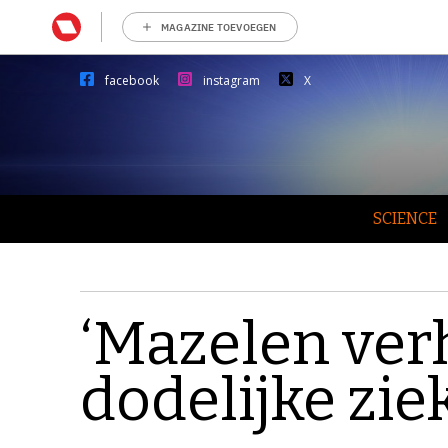
MAGAZINE TOEVOEGEN
facebook
instagram
X
SCIENCE
‘Mazelen ver
dodelijke zie