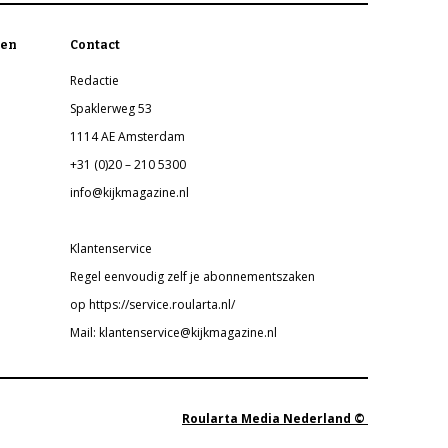
en
Contact
Redactie
Spaklerweg 53
1114 AE Amsterdam
+31 (0)20 – 210 5300
info@kijkmagazine.nl
Klantenservice
Regel eenvoudig zelf je abonnementszaken
op https://service.roularta.nl/
Mail: klantenservice@kijkmagazine.nl
Roularta Media Nederland ©