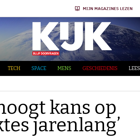
MIJN MAGAZINES LEZEN
TECH
SPACE
MENS
GESCHIEDENIS
LEES
hoogt kans op
ktes jarenlang’