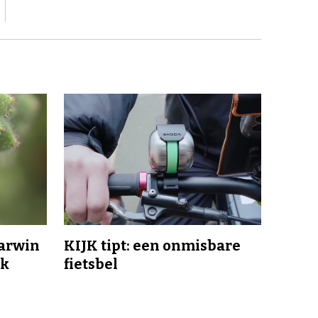
Darwin
KIJK tipt: een onmisbare
jk
fietsbel