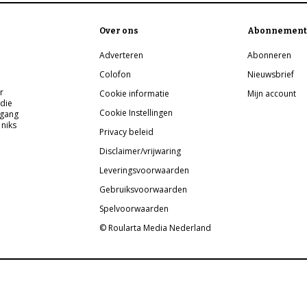
Over ons
Abonnement
Adverteren
Abonneren
Colofon
Nieuwsbrief
r
Cookie informatie
Mijn account
 die
Cookie Instellingen
pgang
 niks
Privacy beleid
Disclaimer/vrijwaring
Leveringsvoorwaarden
Gebruiksvoorwaarden
Spelvoorwaarden
© Roularta Media Nederland