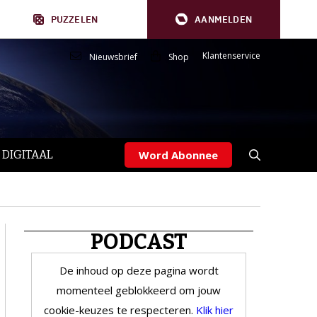
PUZZELEN
AANMELDEN
Klantenservice
Nieuwsbrief
Shop
 DIGITAAL
Word Abonnee
PODCAST
De inhoud op deze pagina wordt
momenteel geblokkeerd om jouw
cookie-keuzes te respecteren.
Klik hier