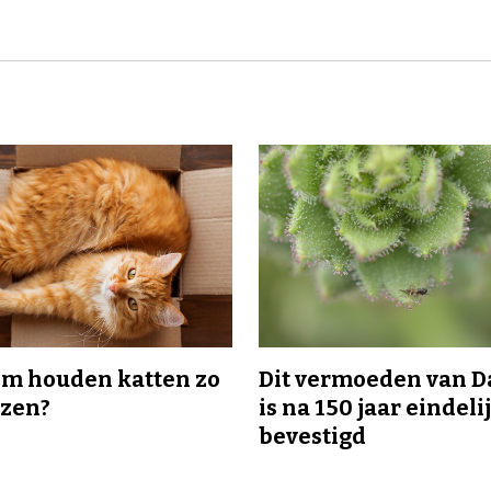
m houden katten zo
Dit vermoeden van 
ozen?
is na 150 jaar eindeli
bevestigd