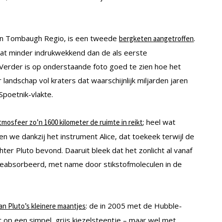
van Tombaugh Regio, is een tweede
.
bergketen aangetroffen
at minder indrukwekkend dan de als eerste
Verder is op onderstaande foto goed te zien hoe het
 landschap vol kraters dat waarschijnlijk miljarden jaren
Spoetnik-vlakte.
; heel wat
tmosfeer zo’n 1600 kilometer de ruimte in reikt
n we dankzij het instrument Alice, dat toekeek terwijl de
ter Pluto bevond. Daaruit bleek dat het zonlicht al vanaf
geabsorbeerd, met name door stikstofmoleculen in de
: de in 2005 met de Hubble-
an Pluto’s kleinere maantjes
t op een simpel, grijs kiezelsteentje – maar wel met