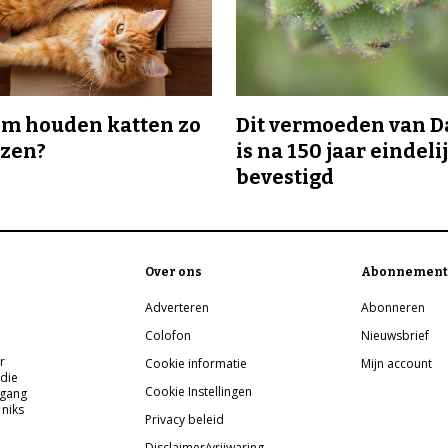
m houden katten zo
Dit vermoeden van 
ozen?
is na 150 jaar eindeli
bevestigd
Over ons
Abonnement
Adverteren
Abonneren
Colofon
Nieuwsbrief
r
Cookie informatie
Mijn account
 die
Cookie Instellingen
pgang
 niks
Privacy beleid
Disclaimer/vrijwaring