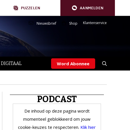
PUZZELEN
AANMELDEN
Klantenservice
Nieuwsbrief
Shop
 DIGITAAL
Word Abonnee
PODCAST
De inhoud op deze pagina wordt
momenteel geblokkeerd om jouw
cookie-keuzes te respecteren.
Klik hier