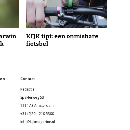
Darwin
KIJK tipt: een onmisbare
jk
fietsbel
en
Contact
Redactie
Spaklerweg 53
1114 AE Amsterdam
+31 (0)20 – 210 5300
info@kijkmagazine.nl