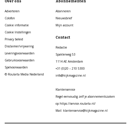
Over ons
Abonnementen
Adverteren
Abonneren
Colofon
Nieuwsbrief
Cookie informatie
Mijn account
Cookie Instellingen
Contact
Privacy beleid
Disclaimer/vrijwaring
Redactie
Leveringsvoorwaarden
Spaklerweg 53
Gebruiksvoorwaarden
1114 AE Amsterdam
Spelvoorwaarden
+31 (0)20 – 210 5300
© Roularta Media Nederland
info@kijkmagazine.nl
Klantenservice
Regel eenvoudig zelf je abonnementszaken
op https://service.roularta.nl/
Mail: klantenservice@kijkmagazine.nl