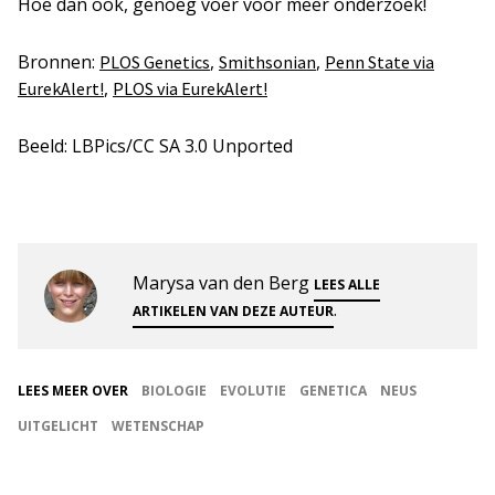
Hoe dan ook, genoeg voer voor meer onderzoek!
Bronnen:
,
,
PLOS Genetics
Smithsonian
Penn State via
,
EurekAlert!
PLOS via EurekAlert!
Beeld: LBPics/CC SA 3.0 Unported
Marysa van den Berg
LEES ALLE
.
ARTIKELEN VAN DEZE AUTEUR
LEES MEER OVER
BIOLOGIE
EVOLUTIE
GENETICA
NEUS
UITGELICHT
WETENSCHAP