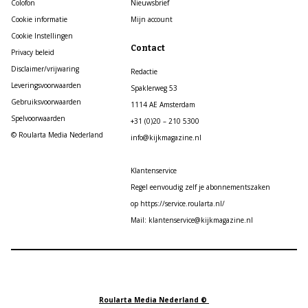
Colofon
Nieuwsbrief
Cookie informatie
Mijn account
Cookie Instellingen
Contact
Privacy beleid
Disclaimer/vrijwaring
Redactie
Leveringsvoorwaarden
Spaklerweg 53
Gebruiksvoorwaarden
1114 AE Amsterdam
Spelvoorwaarden
+31 (0)20 – 210 5300
© Roularta Media Nederland
info@kijkmagazine.nl
Klantenservice
Regel eenvoudig zelf je abonnementszaken
op https://service.roularta.nl/
Mail: klantenservice@kijkmagazine.nl
Roularta Media Nederland ©