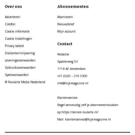
Over ons
Abonnementen
Adverteren
Abonneren
Colofon
Nieuwsbrief
Cookie informatie
Mijn account
Cookie Instellingen
Contact
Privacy beleid
Disclaimer/vrijwaring
Redactie
Leveringsvoorwaarden
Spaklerweg 53
Gebruiksvoorwaarden
1114 AE Amsterdam
Spelvoorwaarden
+31 (0)20 – 210 5300
© Roularta Media Nederland
info@kijkmagazine.nl
Klantenservice
Regel eenvoudig zelf je abonnementszaken
op https://service.roularta.nl/
Mail: klantenservice@kijkmagazine.nl