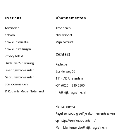
Over ons
Abonnementen
Adverteren
Abonneren
Colofon
Nieuwsbrief
Cookie informatie
Mijn account
Cookie Instellingen
Contact
Privacy beleid
Disclaimer/vrijwaring
Redactie
Leveringsvoorwaarden
Spaklerweg 53
Gebruiksvoorwaarden
1114 AE Amsterdam
Spelvoorwaarden
+31 (0)20 – 210 5300
© Roularta Media Nederland
info@kijkmagazine.nl
Klantenservice
Regel eenvoudig zelf je abonnementszaken
op https://service.roularta.nl/
Mail: klantenservice@kijkmagazine.nl