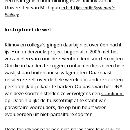
een team geleid door bioloog Pavel Klimov van de
Universiteit van Michigan
in het tijdschrift
Systematic
.
Biology
In strijd met de wet
Klimov en collega’s gingen daarbij niet over één nacht
ijs. Hun onderzoeksproject begon al in 2006 met het
verzamelen van rond de zevenhonderd soorten mijten.
Om die in handen te krijgen, contacteerden ze een hele
waslijst aan buitenlandse vakgenoten. Daarnaast
reisden ze zelf over de hele wereld om andere soorten
persoonlijk bij elkaar te harken. Op basis van het DNA
van deze soorten stelden ze vervolgens een
stamboom
op. Daarin blijkt de huisstofmijt af te stamt van
parasitaire voorouders, die op hun beurt weer
evolueerden uit niet-parasitaire soorten.
Deze terugkeer naar een niet-parasitaire levenswijze