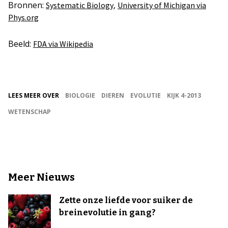
Bronnen:
,
Systematic Biology
University of Michigan via
Phys.org
Beeld:
FDA via Wikipedia
LEES MEER OVER
BIOLOGIE
DIEREN
EVOLUTIE
KIJK 4-2013
WETENSCHAP
Meer Nieuws
Zette onze liefde voor suiker de
breinevolutie in gang?