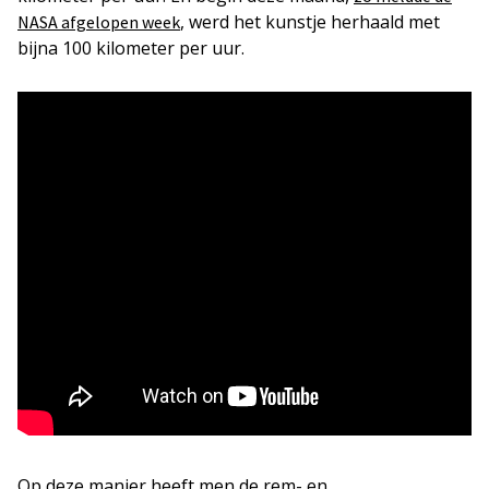
, werd het kunstje herhaald met
NASA afgelopen week
bijna 100 kilometer per uur.
Op deze manier heeft men de rem- en