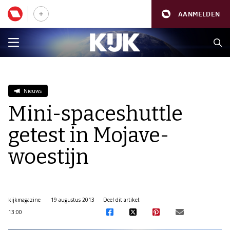
AANMELDEN
Nieuws
Mini-spaceshuttle
getest in Mojave-
woestijn
kijkmagazine
19 augustus 2013
Deel dit artikel:
13:00