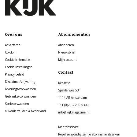
Over ons
Abonnementen
Adverteren
Abonneren
Colofon
Nieuwsbrief
Cookie informatie
Mijn account
Cookie Instellingen
Contact
Privacy beleid
Disclaimer/vrijwaring
Redactie
Leveringsvoorwaarden
Spaklerweg 53
Gebruiksvoorwaarden
1114 AE Amsterdam
Spelvoorwaarden
+31 (0)20 – 210 5300
© Roularta Media Nederland
info@kijkmagazine.nl
Klantenservice
Regel eenvoudig zelf je abonnementszaken