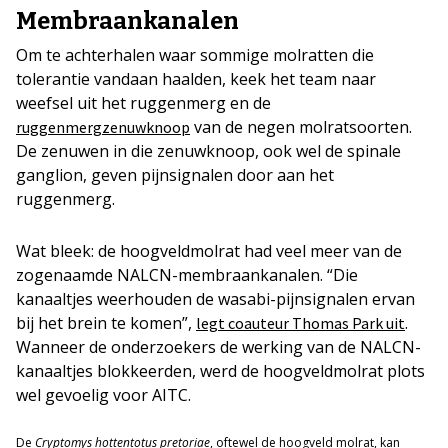
Membraankanalen
Om te achterhalen waar sommige molratten die
tolerantie vandaan haalden, keek het team naar
weefsel uit het ruggenmerg en de
van de negen molratsoorten.
ruggenmergzenuwknoop
De zenuwen in die zenuwknoop, ook wel de spinale
ganglion, geven pijnsignalen door aan het
ruggenmerg.
Wat bleek: de hoogveldmolrat had veel meer van de
zogenaamde NALCN-membraankanalen. “Die
kanaaltjes weerhouden de wasabi-pijnsignalen ervan
bij het brein te komen”,
.
legt coauteur Thomas Park uit
Wanneer de onderzoekers de werking van de NALCN-
kanaaltjes blokkeerden, werd de hoogveldmolrat plots
wel gevoelig voor AITC.
De
Cryptomys hottentotus pretoriae
, oftewel de hoogveld molrat, kan