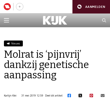
AANMELDEN
Nieuws
Molrat is ‘pijnvrij’
dankzij genetische
aanpassing
Karlijn Klei
31 mei 2019 12:59
Deel dit artikel: