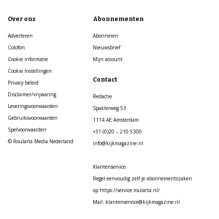
Over ons
Abonnementen
Adverteren
Abonneren
Colofon
Nieuwsbrief
Cookie informatie
Mijn account
Cookie Instellingen
Contact
Privacy beleid
Disclaimer/vrijwaring
Redactie
Leveringsvoorwaarden
Spaklerweg 53
Gebruiksvoorwaarden
1114 AE Amsterdam
Spelvoorwaarden
+31 (0)20 – 210 5300
© Roularta Media Nederland
info@kijkmagazine.nl
Klantenservice
Regel eenvoudig zelf je abonnementszaken
op https://service.roularta.nl/
Mail: klantenservice@kijkmagazine.nl