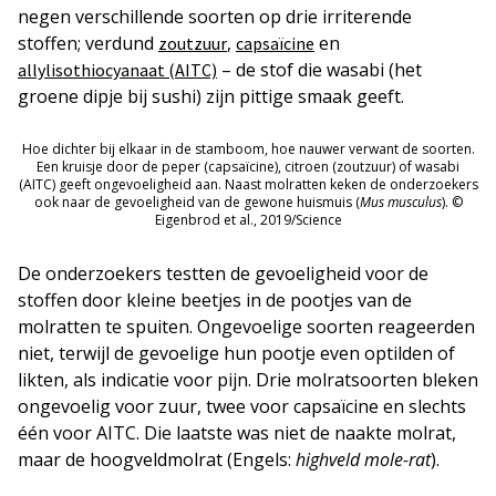
negen verschillende soorten op drie irriterende
stoffen; verdund
,
en
zoutzuur
capsaïcine
– de stof die wasabi (het
allylisothiocyanaat (AITC)
groene dipje bij sushi) zijn pittige smaak geeft.
Hoe dichter bij elkaar in de stamboom, hoe nauwer verwant de soorten.
Een kruisje door de peper (capsaïcine), citroen (zoutzuur) of wasabi
(AITC) geeft ongevoeligheid aan. Naast molratten keken de onderzoekers
ook naar de gevoeligheid van de gewone huismuis (
Mus musculus
). ©
Eigenbrod et al., 2019/Science
De onderzoekers testten de gevoeligheid voor de
stoffen door kleine beetjes in de pootjes van de
molratten te spuiten. Ongevoelige soorten reageerden
niet, terwijl de gevoelige hun pootje even optilden of
likten, als indicatie voor pijn. Drie molratsoorten bleken
ongevoelig voor zuur, twee voor capsaïcine en slechts
één voor AITC. Die laatste was niet de naakte molrat,
maar de hoogveldmolrat (Engels:
highveld mole-rat
).