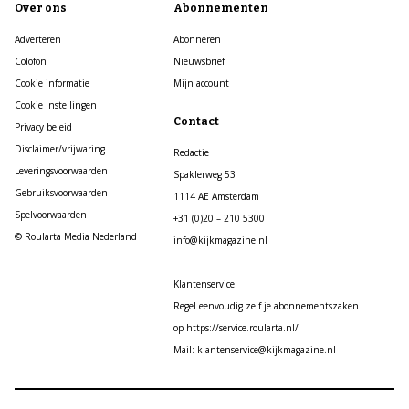
Over ons
Abonnementen
Adverteren
Abonneren
Colofon
Nieuwsbrief
Cookie informatie
Mijn account
Cookie Instellingen
Contact
Privacy beleid
Disclaimer/vrijwaring
Redactie
Leveringsvoorwaarden
Spaklerweg 53
Gebruiksvoorwaarden
1114 AE Amsterdam
Spelvoorwaarden
+31 (0)20 – 210 5300
© Roularta Media Nederland
info@kijkmagazine.nl
Klantenservice
Regel eenvoudig zelf je abonnementszaken
op https://service.roularta.nl/
Mail: klantenservice@kijkmagazine.nl