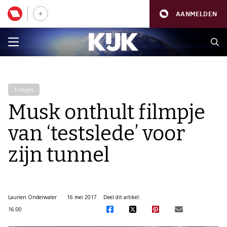
AANMELDEN
Filmpjes
Musk onthult filmpje
van ‘testslede’ voor
zijn tunnel
Laurien Onderwater
16 mei 2017
Deel dit artikel:
16:00