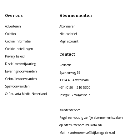
Over ons
Abonnementen
Adverteren
Abonneren
Colofon
Nieuwsbrief
Cookie informatie
Mijn account
Cookie Instellingen
Contact
Privacy beleid
Disclaimer/vrijwaring
Redactie
Leveringsvoorwaarden
Spaklerweg 53
Gebruiksvoorwaarden
1114 AE Amsterdam
Spelvoorwaarden
+31 (0)20 – 210 5300
© Roularta Media Nederland
info@kijkmagazine.nl
Klantenservice
Regel eenvoudig zelf je abonnementszaken
op https://service.roularta.nl/
Mail: klantenservice@kijkmagazine.nl