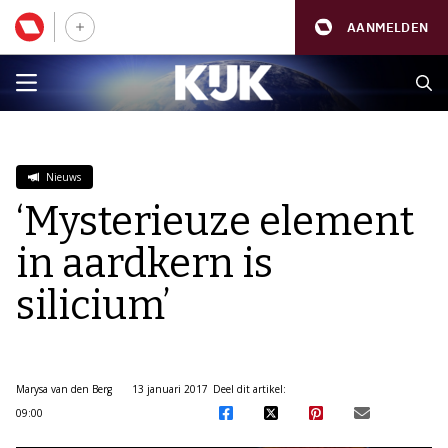
AANMELDEN
Nieuws
‘Mysterieuze element
in aardkern is
silicium’
Marysa van den Berg
13 januari 2017
Deel dit artikel:
09:00