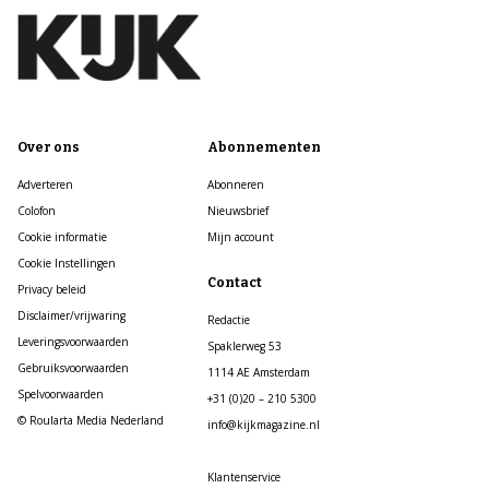
Over ons
Abonnementen
Adverteren
Abonneren
Colofon
Nieuwsbrief
Cookie informatie
Mijn account
Cookie Instellingen
Contact
Privacy beleid
Disclaimer/vrijwaring
Redactie
Leveringsvoorwaarden
Spaklerweg 53
Gebruiksvoorwaarden
1114 AE Amsterdam
Spelvoorwaarden
+31 (0)20 – 210 5300
© Roularta Media Nederland
info@kijkmagazine.nl
Klantenservice