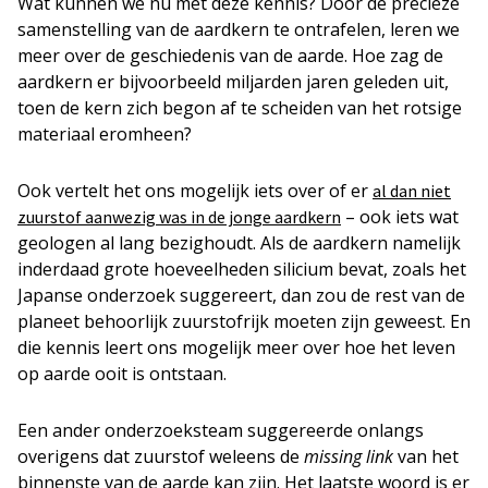
Wat kunnen we nu met deze kennis? Door de precieze
samenstelling van de aardkern te ontrafelen, leren we
meer over de geschiedenis van de aarde. Hoe zag de
aardkern er bijvoorbeeld miljarden jaren geleden uit,
toen de kern zich begon af te scheiden van het rotsige
materiaal eromheen?
Ook vertelt het ons mogelijk iets over of er
al dan niet
– ook iets wat
zuurstof aanwezig was in de jonge aardkern
geologen al lang bezighoudt. Als de aardkern namelijk
inderdaad grote hoeveelheden silicium bevat, zoals het
Japanse onderzoek suggereert, dan zou de rest van de
planeet behoorlijk zuurstofrijk moeten zijn geweest. En
die kennis leert ons mogelijk meer over hoe het leven
op aarde ooit is ontstaan.
Een ander onderzoeksteam suggereerde onlangs
overigens dat zuurstof weleens de
missing link
van het
binnenste van de aarde kan zijn. Het laatste woord is er