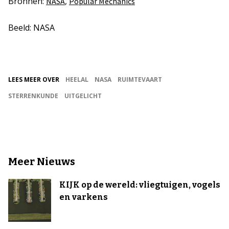
Bronnen:
,
NASA
Popular Mechanics
Beeld: NASA
LEES MEER OVER
HEELAL
NASA
RUIMTEVAART
STERRENKUNDE
UITGELICHT
Meer Nieuws
KIJK op de wereld: vliegtuigen, vogels
en varkens