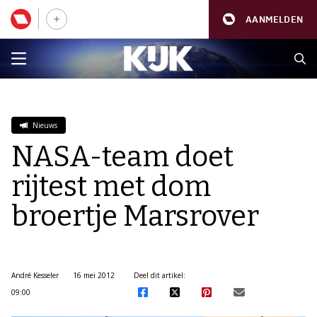
AANMELDEN
Nieuws
NASA-team doet
rijtest met dom
broertje Marsrover
André Kesseler
16 mei 2012
Deel dit artikel:
09:00