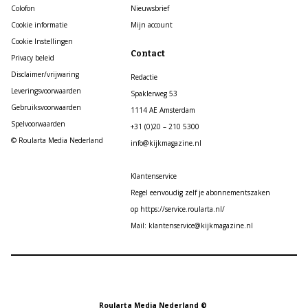
Colofon
Nieuwsbrief
Cookie informatie
Mijn account
Cookie Instellingen
Contact
Privacy beleid
Disclaimer/vrijwaring
Redactie
Leveringsvoorwaarden
Spaklerweg 53
Gebruiksvoorwaarden
1114 AE Amsterdam
Spelvoorwaarden
+31 (0)20 – 210 5300
© Roularta Media Nederland
info@kijkmagazine.nl
Klantenservice
Regel eenvoudig zelf je abonnementszaken
op https://service.roularta.nl/
Mail: klantenservice@kijkmagazine.nl
Roularta Media Nederland ©