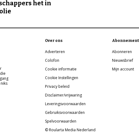
chappers het in
olie
Over ons
Abonnement
Adverteren
Abonneren
Colofon
Nieuwsbrief
r
Cookie informatie
Mijn account
 die
Cookie Instellingen
pgang
 niks
Privacy beleid
Disclaimer/vrijwaring
Leveringsvoorwaarden
Gebruiksvoorwaarden
Spelvoorwaarden
© Roularta Media Nederland