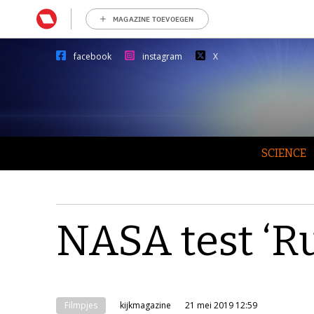
MAGAZINE TOEVOEGEN
facebook
instagram
X
SCIENCE
NASA test ‘R
Filmpjes
kijkmagazine
21 mei 2019 12:59