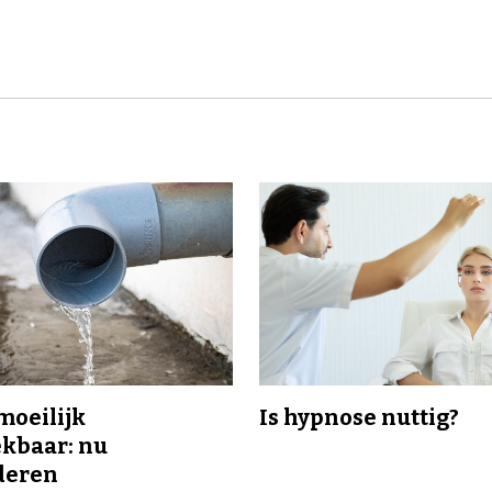
 moeilijk
Is hypnose nuttig?
kbaar: nu
deren