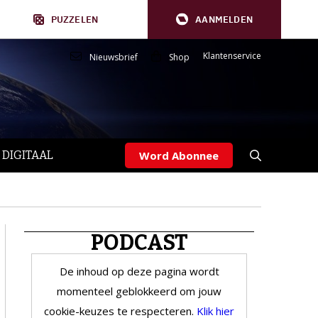
PUZZELEN
AANMELDEN
Klantenservice
Nieuwsbrief
Shop
 DIGITAAL
Word Abonnee
PODCAST
De inhoud op deze pagina wordt
momenteel geblokkeerd om jouw
cookie-keuzes te respecteren.
Klik hier