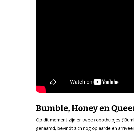
Bumble, Honey en Quee
Op dit moment zijn er twee robothulpjes (‘Bumb
genaamd, bevindt zich nog op aarde en arriveert