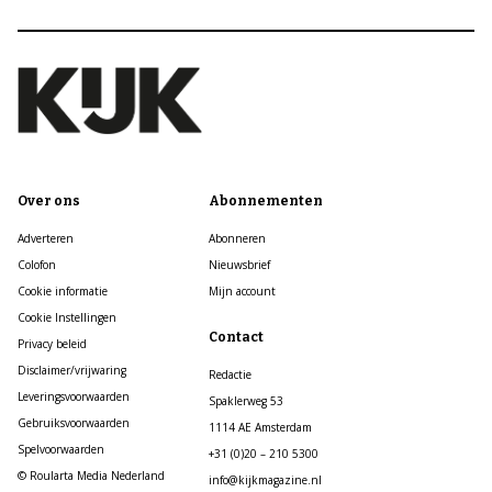
Over ons
Abonnementen
Adverteren
Abonneren
Colofon
Nieuwsbrief
Cookie informatie
Mijn account
Cookie Instellingen
Contact
Privacy beleid
Disclaimer/vrijwaring
Redactie
Leveringsvoorwaarden
Spaklerweg 53
Gebruiksvoorwaarden
1114 AE Amsterdam
Spelvoorwaarden
+31 (0)20 – 210 5300
© Roularta Media Nederland
info@kijkmagazine.nl