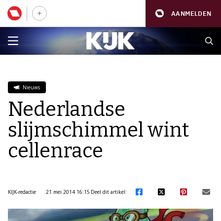
AANMELDEN
Nieuws
Nederlandse
slijmschimmel wint
cellenrace
KIJK-redactie
21 mei 2014 16:15
Deel dit artikel: