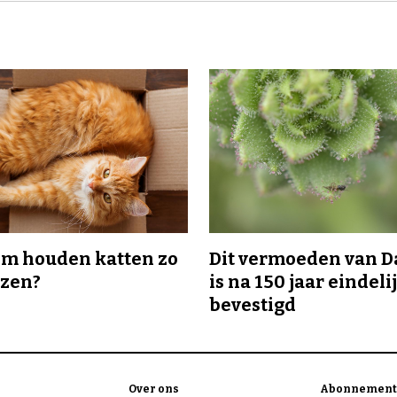
m houden katten zo
Dit vermoeden van 
ozen?
is na 150 jaar eindeli
bevestigd
Over ons
Abonnement