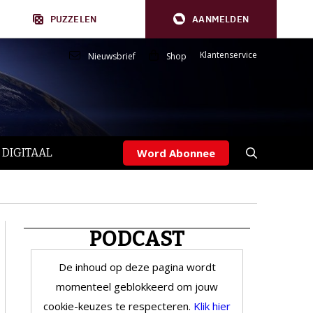
PUZZELEN
AANMELDEN
Klantenservice
Nieuwsbrief
Shop
 DIGITAAL
Word Abonnee
PODCAST
De inhoud op deze pagina wordt
momenteel geblokkeerd om jouw
cookie-keuzes te respecteren.
Klik hier