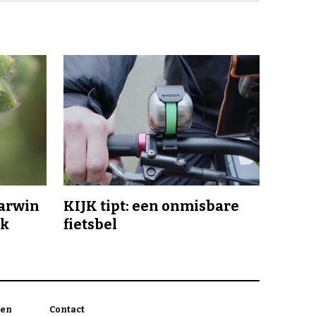
Darwin
KIJK tipt: een onmisbare
jk
fietsbel
en
Contact