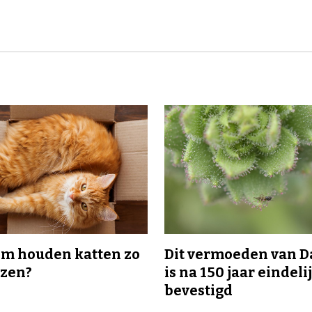
m houden katten zo
Dit vermoeden van 
ozen?
is na 150 jaar eindeli
bevestigd