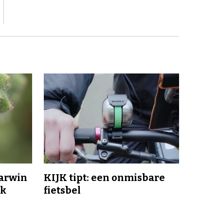
Darwin
KIJK tipt: een onmisbare
jk
fietsbel