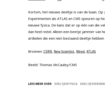
Kortom, het nieuwe deeltje is van de baan. Op 
Experimenten als ATLAS en CMS speuren op heel
nieuwe fysica. De kans dat er op één van die vel
dan heel reëel. Alleen een beetje jammer van h
artikelen die een niet-bestaand deeltje hebben
Bronnen:
,
,
,
CERN
New Scientist
Wired
ATLAS
Beeld: Thomas McCauley/CMS
LEES MEER OVER
DEELTJESFYSICA
DEELTJESVERSNE