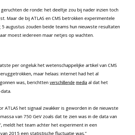
eruchten de ronde: het deeltje zou bij nader inzien toch
eest. Maar de bij ATLAS en CMS betrokken experimentele
ijdag 5 augustus zouden beide teams hun nieuwste resultaten
daar moest iedereen maar netjes op wachten.
tste per ongeluk het wetenschappelijke artikel van CMS
eruggetrokken, maar helaas: internet had het al
egonnen was, berichtten
al dat het
verschillende
media
-data.
or ATLAS het signaal zwakker is geworden in de nieuwste
 massa van 750 GeV zoals dat te zien was in de data van
”, meldt het team achter het experiment in een
van 2015 een statistische fluctuatie was.”