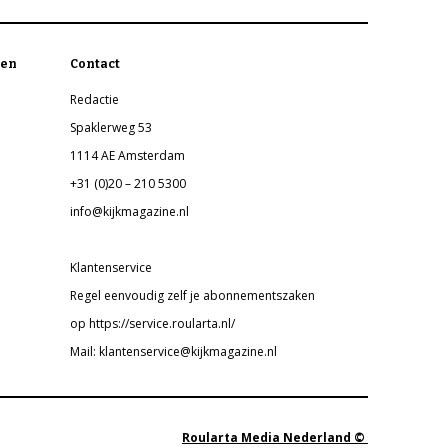
en
Contact
Redactie
Spaklerweg 53
1114 AE Amsterdam
+31 (0)20 – 210 5300
info@kijkmagazine.nl
Klantenservice
Regel eenvoudig zelf je abonnementszaken
op https://service.roularta.nl/
Mail: klantenservice@kijkmagazine.nl
Roularta Media Nederland ©