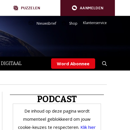
PUZZELEN
AANMELDEN
Klantenservice
Nieuwsbrief
Shop
 DIGITAAL
Word Abonnee
PODCAST
De inhoud op deze pagina wordt
momenteel geblokkeerd om jouw
cookie-keuzes te respecteren.
Klik hier