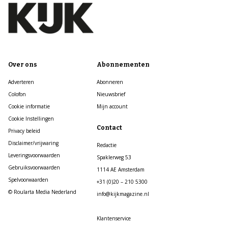
Over ons
Abonnementen
Adverteren
Abonneren
Colofon
Nieuwsbrief
Cookie informatie
Mijn account
Cookie Instellingen
Contact
Privacy beleid
Disclaimer/vrijwaring
Redactie
Leveringsvoorwaarden
Spaklerweg 53
Gebruiksvoorwaarden
1114 AE Amsterdam
Spelvoorwaarden
+31 (0)20 – 210 5300
© Roularta Media Nederland
info@kijkmagazine.nl
Klantenservice