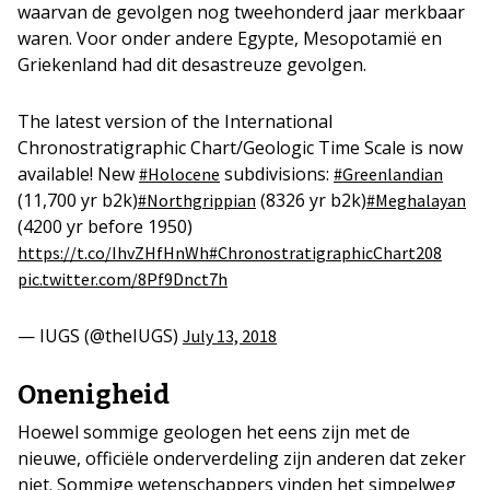
waarvan de gevolgen nog tweehonderd jaar merkbaar
waren. Voor onder andere Egypte, Mesopotamië en
Griekenland had dit desastreuze gevolgen.
The latest version of the International
Chronostratigraphic Chart/Geologic Time Scale is now
available! New
subdivisions:
#Holocene
#Greenlandian
(11,700 yr b2k)
(8326 yr b2k)
#Northgrippian
#Meghalayan
(4200 yr before 1950)
https://t.co/IhvZHfHnWh
#ChronostratigraphicChart208
pic.twitter.com/8Pf9Dnct7h
— IUGS (@theIUGS)
July 13, 2018
Onenigheid
Hoewel sommige geologen het eens zijn met de
nieuwe, officiële onderverdeling zijn anderen dat zeker
niet. Sommige wetenschappers vinden het simpelweg