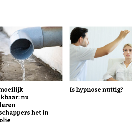
 moeilijk
Is hypnose nuttig?
kbaar: nu
deren
chappers het in
olie