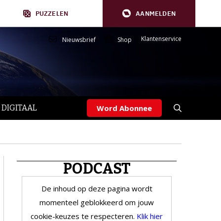
PUZZELEN
AANMELDEN
Klantenservice
Nieuwsbrief
Shop
 DIGITAAL
Word Abonnee
PODCAST
De inhoud op deze pagina wordt
momenteel geblokkeerd om jouw
cookie-keuzes te respecteren.
Klik hier