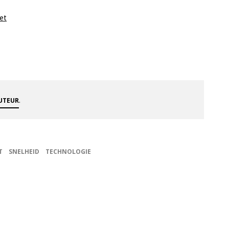
et
.
AUTEUR
T
SNELHEID
TECHNOLOGIE