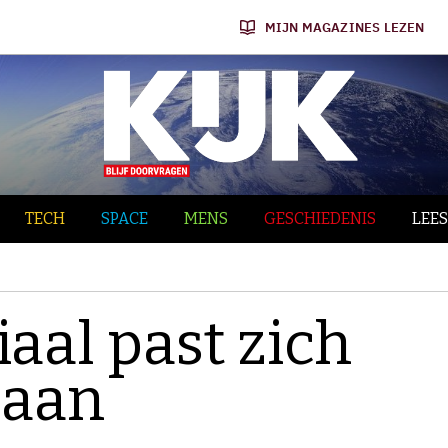
MIJN MAGAZINES LEZEN
TECH
SPACE
MENS
GESCHIEDENIS
LEES
aal past zich
 aan