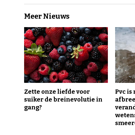
Meer Nieuws
Zette onze liefde voor
Pvc is
suiker de breinevolutie in
afbree
gang?
veran
wetens
smeer