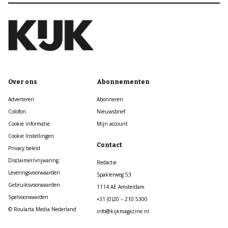
Over ons
Abonnementen
Adverteren
Abonneren
Colofon
Nieuwsbrief
Cookie informatie
Mijn account
Cookie Instellingen
Contact
Privacy beleid
Disclaimer/vrijwaring
Redactie
Leveringsvoorwaarden
Spaklerweg 53
Gebruiksvoorwaarden
1114 AE Amsterdam
Spelvoorwaarden
+31 (0)20 – 210 5300
© Roularta Media Nederland
info@kijkmagazine.nl