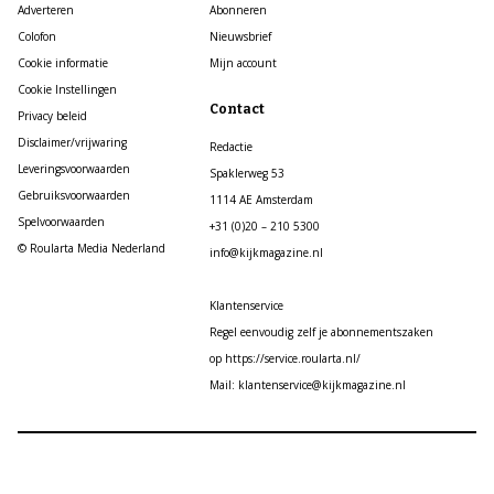
Adverteren
Abonneren
Colofon
Nieuwsbrief
Cookie informatie
Mijn account
Cookie Instellingen
Contact
Privacy beleid
Disclaimer/vrijwaring
Redactie
Leveringsvoorwaarden
Spaklerweg 53
Gebruiksvoorwaarden
1114 AE Amsterdam
Spelvoorwaarden
+31 (0)20 – 210 5300
© Roularta Media Nederland
info@kijkmagazine.nl
Klantenservice
Regel eenvoudig zelf je abonnementszaken
op https://service.roularta.nl/
Mail: klantenservice@kijkmagazine.nl