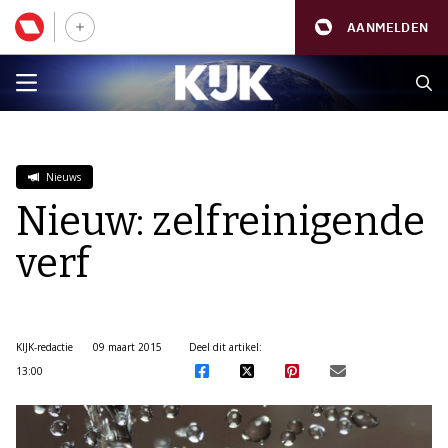
AANMELDEN
Nieuws
Nieuw: zelfreinigende
verf
KIJK-redactie
09 maart 2015
Deel dit artikel:
13:00