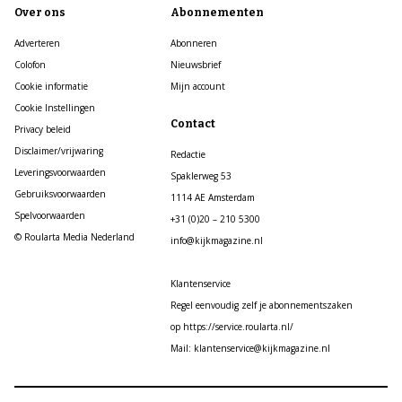
Over ons
Abonnementen
Adverteren
Abonneren
Colofon
Nieuwsbrief
Cookie informatie
Mijn account
Cookie Instellingen
Contact
Privacy beleid
Disclaimer/vrijwaring
Redactie
Leveringsvoorwaarden
Spaklerweg 53
Gebruiksvoorwaarden
1114 AE Amsterdam
Spelvoorwaarden
+31 (0)20 – 210 5300
© Roularta Media Nederland
info@kijkmagazine.nl
Klantenservice
Regel eenvoudig zelf je abonnementszaken
op https://service.roularta.nl/
Mail: klantenservice@kijkmagazine.nl