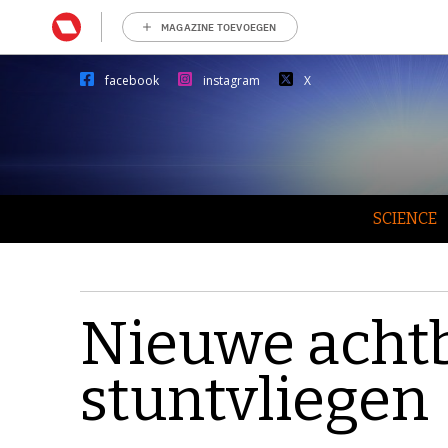
MAGAZINE TOEVOEGEN
facebook
instagram
X
SCIENCE
Nieuwe achtb
stuntvliegen