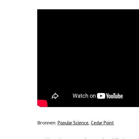
Bronnen:
,
Popular Science
Cedar Point