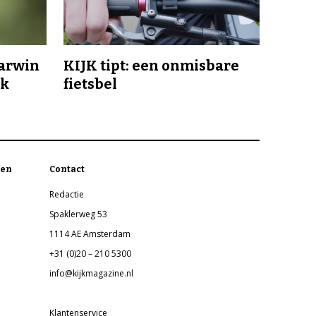
Darwin
KIJK tipt: een onmisbare
jk
fietsbel
en
Contact
Redactie
Spaklerweg 53
1114 AE Amsterdam
+31 (0)20 – 210 5300
info@kijkmagazine.nl
Klantenservice