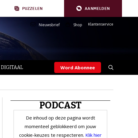
PUZZELEN
AANMELDEN
Klantenservice
Nieuwsbrief
Shop
 DIGITAAL
Word Abonnee
PODCAST
De inhoud op deze pagina wordt
momenteel geblokkeerd om jouw
cookie-keuzes te respecteren.
Klik hier