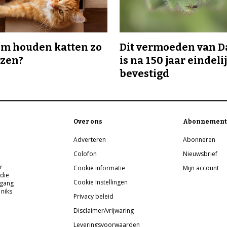
m houden katten zo
Dit vermoeden van 
ozen?
is na 150 jaar eindeli
bevestigd
Over ons
Abonnement
Adverteren
Abonneren
Colofon
Nieuwsbrief
r
Cookie informatie
Mijn account
 die
Cookie Instellingen
pgang
 niks
Privacy beleid
Disclaimer/vrijwaring
Leveringsvoorwaarden