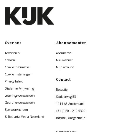
Over ons
Abonnementen
Adverteren
Abonneren
Colofon
Nieuwsbrief
Cookie informatie
Mijn account
Cookie Instellingen
Contact
Privacy beleid
Disclaimer/vrijwaring
Redactie
Leveringsvoorwaarden
Spaklerweg 53
Gebruiksvoorwaarden
1114 AE Amsterdam
Spelvoorwaarden
+31 (0)20 – 210 5300
© Roularta Media Nederland
info@kijkmagazine.nl