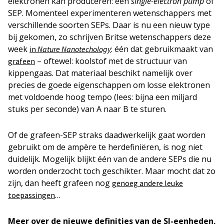
elektronen kan produceren: een
single-electron pump
of
SEP. Momenteel experimenteren wetenschappers met
verschillende soorten SEPs. Daar is nu een nieuw type
bij gekomen, zo schrijven Britse wetenschappers deze
week
: één dat gebruikmaakt van
in
Nature Nanotechology
– oftewel: koolstof met de structuur van
grafeen
kippengaas. Dat materiaal beschikt namelijk over
precies de goede eigenschappen om losse elektronen
met voldoende hoog tempo (lees: bijna een miljard
stuks per seconde) van A naar B te sturen.
Of de grafeen-SEP straks daadwerkelijk gaat worden
gebruikt om de ampère te herdefiniëren, is nog niet
duidelijk. Mogelijk blijkt één van de andere SEPs die nu
worden onderzocht toch geschikter. Maar mocht dat zo
zijn, dan heeft grafeen nog
genoeg andere leuke
…
toepassingen
Meer over de nieuwe definities van de SI-eenheden,