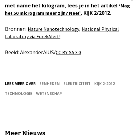
met name het kilogram, lees je in het artikel
‘Mag
, KIJK 2/2012.
het 50 microgram meer zijn? Nee!’
Bronnen:
,
Nature Nanotechnology
National Physical
Laboratory via EurekAlert!
Beeld: AlexanderAlUS/
CC BY-SA 3.0
LEES MEER OVER
EENHEDEN
ELEKTRICITEIT
KIJK 2-2012
TECHNOLOGIE
WETENSCHAP
Meer Nieuws