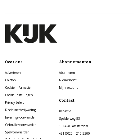
Over ons
Abonnementen
Adverteren
Abonneren
Colofon
Nieuwsbrief
Cookie informatie
Mijn account
Cookie Instellingen
Contact
Privacy beleid
Disclaimer/vrijwaring
Redactie
Leveringsvoorwaarden
Spaklerweg 53
Gebruiksvoorwaarden
1114 AE Amsterdam
Spelvoorwaarden
+31 (0)20 – 210 5300