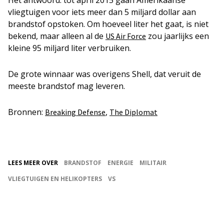
Het antwoord: tot april 2015 gaan Amerikaanse
vliegtuigen voor iets meer dan 5 miljard dollar aan
brandstof opstoken. Om hoeveel liter het gaat, is niet
bekend, maar alleen al de
zou jaarlijks een
US Air Force
kleine 95 miljard liter verbruiken.
De grote winnaar was overigens Shell, dat veruit de
meeste brandstof mag leveren.
Bronnen:
,
Breaking Defense
The Diplomat
LEES MEER OVER
BRANDSTOF
ENERGIE
MILITAIR
VLIEGTUIGEN EN HELIKOPTERS
VS