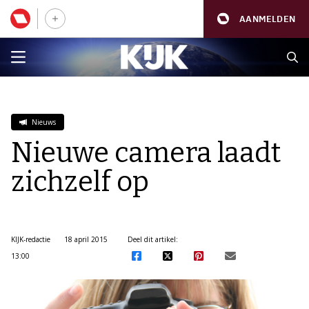
AANMELDEN
Nieuws
Nieuwe camera laadt
zichzelf op
KIJK-redactie
18 april 2015
Deel dit artikel:
13:00