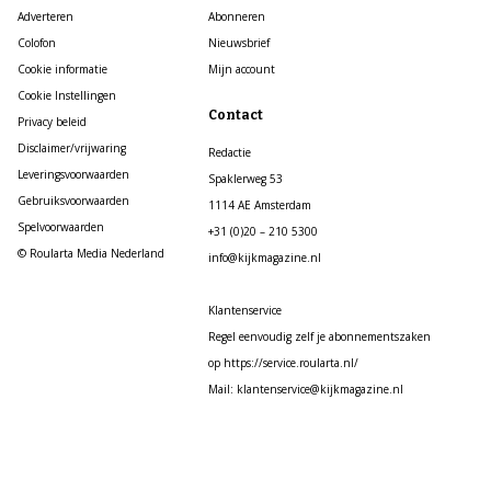
Adverteren
Abonneren
Colofon
Nieuwsbrief
Cookie informatie
Mijn account
Cookie Instellingen
Contact
Privacy beleid
Disclaimer/vrijwaring
Redactie
Leveringsvoorwaarden
Spaklerweg 53
Gebruiksvoorwaarden
1114 AE Amsterdam
Spelvoorwaarden
+31 (0)20 – 210 5300
© Roularta Media Nederland
info@kijkmagazine.nl
Klantenservice
Regel eenvoudig zelf je abonnementszaken
op https://service.roularta.nl/
Mail: klantenservice@kijkmagazine.nl