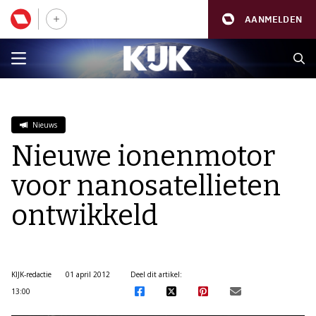
AANMELDEN
Nieuws
Nieuwe ionenmotor
voor nanosatellieten
ontwikkeld
KIJK-redactie
01 april 2012
Deel dit artikel:
13:00