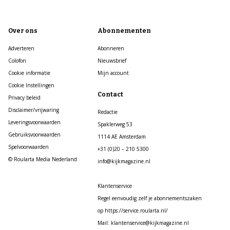
Over ons
Abonnementen
Adverteren
Abonneren
Colofon
Nieuwsbrief
Cookie informatie
Mijn account
Cookie Instellingen
Contact
Privacy beleid
Disclaimer/vrijwaring
Redactie
Leveringsvoorwaarden
Spaklerweg 53
Gebruiksvoorwaarden
1114 AE Amsterdam
Spelvoorwaarden
+31 (0)20 – 210 5300
© Roularta Media Nederland
info@kijkmagazine.nl
Klantenservice
Regel eenvoudig zelf je abonnementszaken
op https://service.roularta.nl/
Mail: klantenservice@kijkmagazine.nl