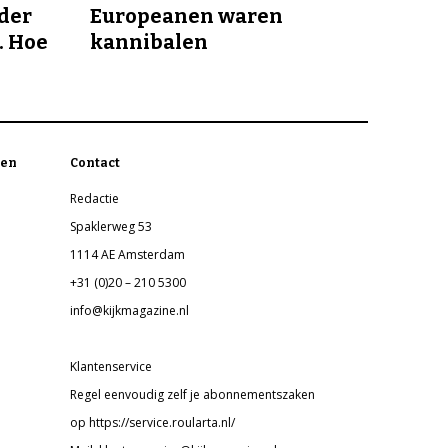
nder
Europeanen waren
. Hoe
kannibalen
en
Contact
Redactie
Spaklerweg 53
1114 AE Amsterdam
+31 (0)20 – 210 5300
info@kijkmagazine.nl
Klantenservice
Regel eenvoudig zelf je abonnementszaken
op https://service.roularta.nl/