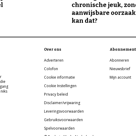
el
chronische jeuk, zo
aanwijsbare oorzaak
kan dat?
Over ons
Abonnement
Adverteren
Abonneren
Colofon
Nieuwsbrief
r
Cookie informatie
Mijn account
 die
Cookie Instellingen
pgang
 niks
Privacy beleid
Disclaimer/vrijwaring
Leveringsvoorwaarden
Gebruiksvoorwaarden
Spelvoorwaarden