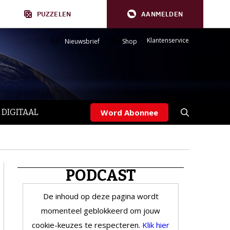
PUZZELEN
AANMELDEN
Klantenservice
Nieuwsbrief
Shop
 DIGITAAL
Word Abonnee
PODCAST
De inhoud op deze pagina wordt
momenteel geblokkeerd om jouw
cookie-keuzes te respecteren.
Klik hier