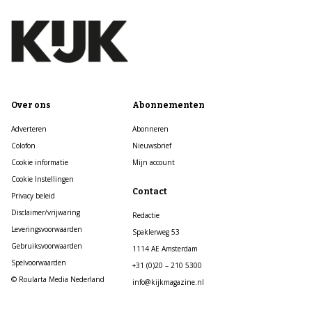
Over ons
Abonnementen
Adverteren
Abonneren
Colofon
Nieuwsbrief
Cookie informatie
Mijn account
Cookie Instellingen
Contact
Privacy beleid
Disclaimer/vrijwaring
Redactie
Leveringsvoorwaarden
Spaklerweg 53
Gebruiksvoorwaarden
1114 AE Amsterdam
Spelvoorwaarden
+31 (0)20 – 210 5300
© Roularta Media Nederland
info@kijkmagazine.nl