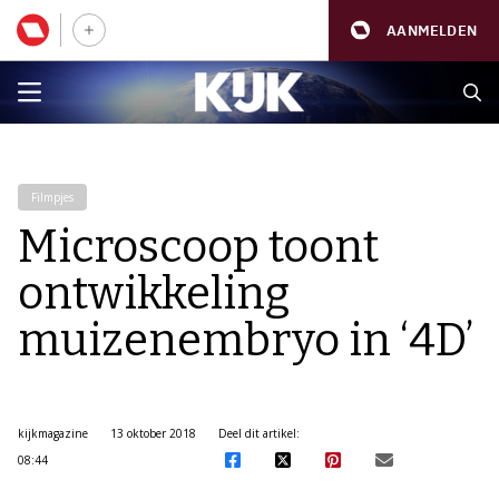
AANMELDEN
Filmpjes
Microscoop toont
ontwikkeling
muizenembryo in ‘4D’
kijkmagazine
13 oktober 2018
Deel dit artikel:
08:44