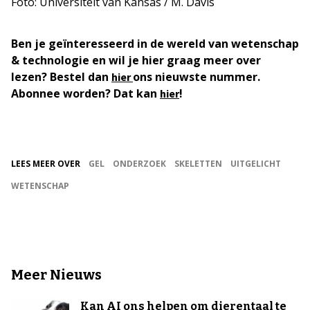
Foto: Universiteit van Kansas / M. Davis
Ben je geïnteresseerd in de wereld van wetenschap
& technologie en wil je hier graag meer over
lezen? Bestel dan
ons nieuwste nummer.
hier
Abonnee worden? Dat kan
!
hier
LEES MEER OVER
GEL
ONDERZOEK
SKELETTEN
UITGELICHT
WETENSCHAP
Meer Nieuws
Kan AI ons helpen om dierentaal te