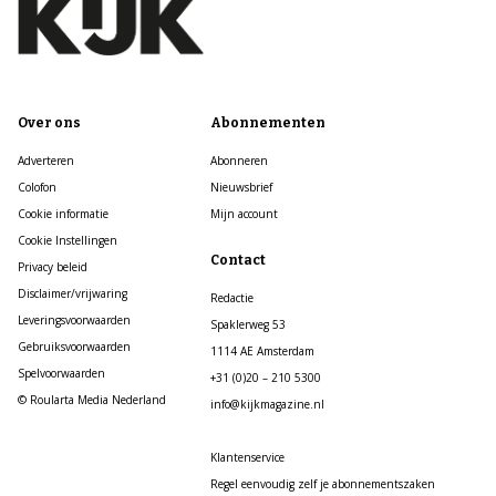
Over ons
Abonnementen
Adverteren
Abonneren
Colofon
Nieuwsbrief
Cookie informatie
Mijn account
Cookie Instellingen
Contact
Privacy beleid
Disclaimer/vrijwaring
Redactie
Leveringsvoorwaarden
Spaklerweg 53
Gebruiksvoorwaarden
1114 AE Amsterdam
Spelvoorwaarden
+31 (0)20 – 210 5300
© Roularta Media Nederland
info@kijkmagazine.nl
Klantenservice
Regel eenvoudig zelf je abonnementszaken